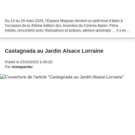
Du 14 au 28 mars 2026, l’Espace Magnan devient un petit bout d’Italie à
l'occasion de la 40ème édition des Journées du Cinéma Italien. Films
inédits, rencontres avec réalisateurs et acteurs, ateliers œnologie … il y en a
pour tous les goûts. ✨ À ne pas...
Castagnada au Jardin Alsace Lorraine
Publié le 23/10/2025 à 09:20
Par
monquartier