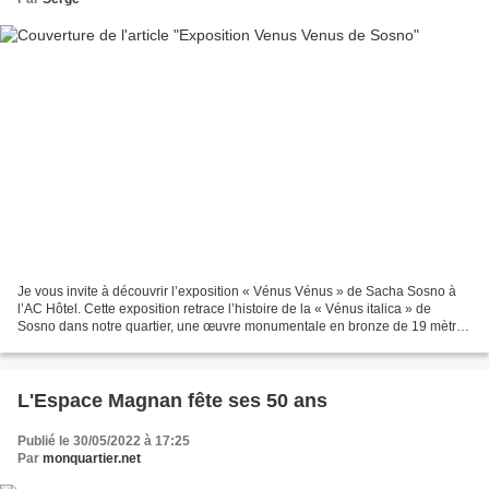
Je vous invite à découvrir l’exposition « Vénus Vénus » de Sacha Sosno à
l’AC Hôtel. Cette exposition retrace l’histoire de la « Vénus italica » de
Sosno dans notre quartier, une œuvre monumentale en bronze de 19 mètres
de haut, entre deux blocs de granit...
L'Espace Magnan fête ses 50 ans
Publié le 30/05/2022 à 17:25
Par
monquartier.net