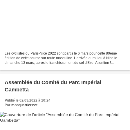
Les cyclistes du Paris-Nice 2022 sont partis le 6 mars pour cette 80ème
édition de cette course sur route masculine. L’arrivée aura lieu à Nice le
dimanche 13 mars, après le franchissement du col d'Eze. Attention !
Restrictions de circulation et de stationnement...
Assemblée du Comité du Parc Impérial
Gambetta
Publié le 02/03/2022 à 10:24
Par
monquartier.net