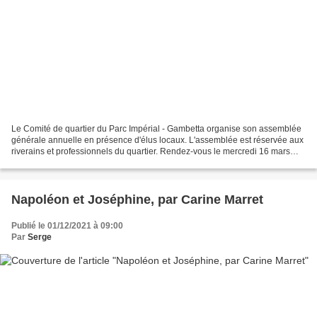
Le Comité de quartier du Parc Impérial - Gambetta organise son assemblée
générale annuelle en présence d'élus locaux. L'assemblée est réservée aux
riverains et professionnels du quartier. Rendez-vous le mercredi 16 mars
2022 à 18h30 au Nice LTC 5 avenue...
Napoléon et Joséphine, par Carine Marret
Publié le 01/12/2021 à 09:00
Par
Serge