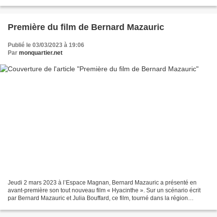
peinture de Caravage, l’œnologie...
Première du film de Bernard Mazauric
Publié le 03/03/2023 à 19:06
Par
monquartier.net
Jeudi 2 mars 2023 à l’Espace Magnan, Bernard Mazauric a présenté en
avant-première son tout nouveau film « Hyacinthe ». Sur un scénario écrit
par Bernard Mazauric et Julia Bouffard, ce film, tourné dans la région
niçoise, met à l’honneur les acteurs Patrice...