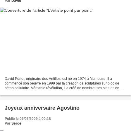
Par
David
David Périot, originaire des Antilles, est né en 1974 à Mulhouse. Il a
commencé son oeuvre en 1999 par la création de sculptures sur bloc de
béton cellulaire. Véritable révélation, Il a créé de nombreuses statues en
mélangeant divers styles : Africain,...
Joyeux anniversaire Agostino
Publié le 06/05/2009 à 00:18
Par
Serge