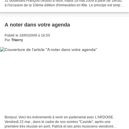
31 boulevard François Grosso à Nice, mardi 26 mai 2009 à partir de 18h30,
à l'occasion de la 10ème édition d'immeubles en fête. Le principe est simple
: chacun apporte un petit...
A noter dans votre agenda
Publié le 18/05/2009 à 16:55
Par
Thierry
Bonjour, Voici les événements à venir en partenariat avec L'ARDOISE.
Vendredi 22 mai , dans le cadre de nos soirées "Caviste", après une
première très réussie en avril, Patrick et ses amis musiciens viendront