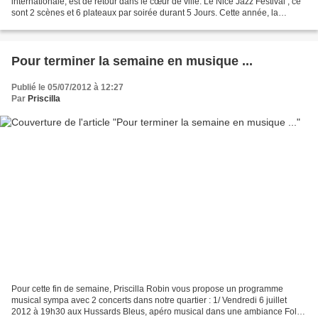
internationale, est de retour dans le cœur de ville. Le Nice Jazz Festival , ce
sont 2 scènes et 6 plateaux par soirée durant 5 Jours. Cette année, la
marraine du festival sera la diva du...
Pour terminer la semaine en musique ...
Publié le 05/07/2012 à 12:27
Par
Priscilla
Pour cette fin de semaine, Priscilla Robin vous propose un programme
musical sympa avec 2 concerts dans notre quartier : 1/ Vendredi 6 juillet
2012 à 19h30 aux Hussards Bleus, apéro musical dans une ambiance Folk