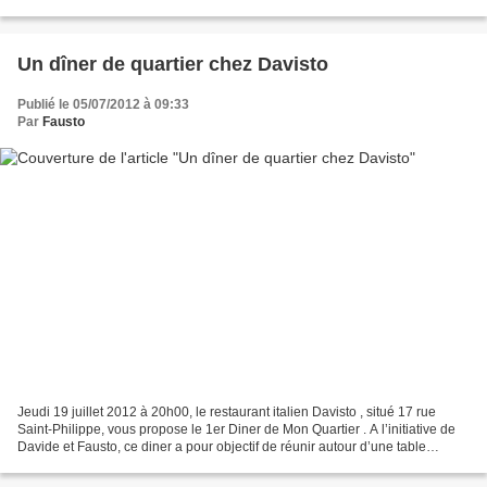
& Soul, avec Jessica Grosman (voix et...
Un dîner de quartier chez Davisto
Publié le 05/07/2012 à 09:33
Par
Fausto
Jeudi 19 juillet 2012 à 20h00, le restaurant italien Davisto , situé 17 rue
Saint-Philippe, vous propose le 1er Diner de Mon Quartier . A l’initiative de
Davide et Fausto, ce diner a pour objectif de réunir autour d’une table
italienne les commerçants...