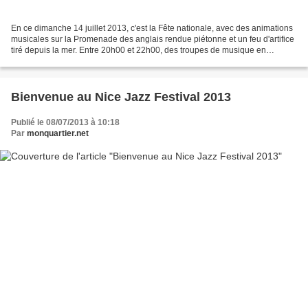
En ce dimanche 14 juillet 2013, c'est la Fête nationale, avec des animations
musicales sur la Promenade des anglais rendue piétonne et un feu d'artifice
tiré depuis la mer. Entre 20h00 et 22h00, des troupes de musique en
déambulation : Cie Planète Vapeur...
Bienvenue au Nice Jazz Festival 2013
Publié le 08/07/2013 à 10:18
Par
monquartier.net