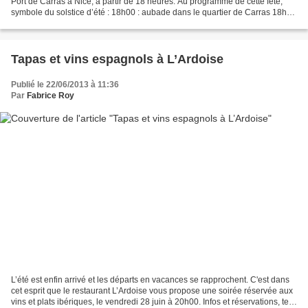
Port de Carras à Nice, à partir de 18 heures. Au programme de cette fête,
symbole du solstice d’été : 18h00 : aubade dans le quartier de Carras 18h30
: animations maquillage...
Tapas et vins espagnols à L’Ardoise
Publié le 22/06/2013 à 11:36
Par
Fabrice Roy
L’été est enfin arrivé et les départs en vacances se rapprochent. C'est dans
cet esprit que le restaurant L’Ardoise vous propose une soirée réservée aux
vins et plats ibériques, le vendredi 28 juin à 20h00. Infos et réservations, tel.