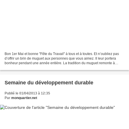
Bon 1er Mai et bonne "Fête du Travail" à tous et à toutes. Et n’oubliez pas
d’offrir un brin de muguet aux personnes que vous aimez. Il leur portera
bonheur pendant une année entière. La tradition du muguet remonte à
1561, c’est le Roi Charles IX qui...
Semaine du développement durable
Publié le 01/04/2013 à 12:35
Par
monquartier.net