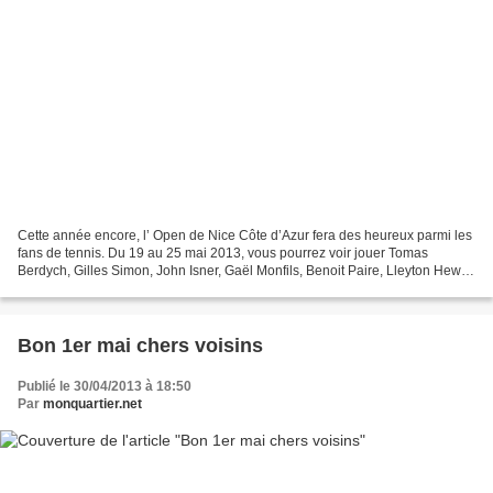
Cette année encore, l’ Open de Nice Côte d’Azur fera des heureux parmi les
fans de tennis. Du 19 au 25 mai 2013, vous pourrez voir jouer Tomas
Berdych, Gilles Simon, John Isner, Gaël Monfils, Benoit Paire, Lleyton Hewitt,
et bien d’autres, sur la terre...
Bon 1er mai chers voisins
Publié le 30/04/2013 à 18:50
Par
monquartier.net