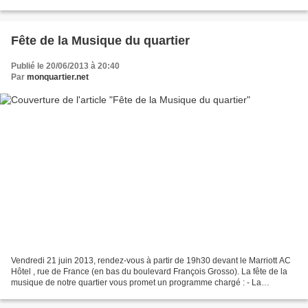
04.93.51.67.78 L’Ardoise...
Fête de la Musique du quartier
Publié le 20/06/2013 à 20:40
Par
monquartier.net
Vendredi 21 juin 2013, rendez-vous à partir de 19h30 devant le Marriott AC
Hôtel , rue de France (en bas du boulevard François Grosso). La fête de la
musique de notre quartier vous promet un programme chargé : - La
Compagnie Doriane Geai, chanteuse de...