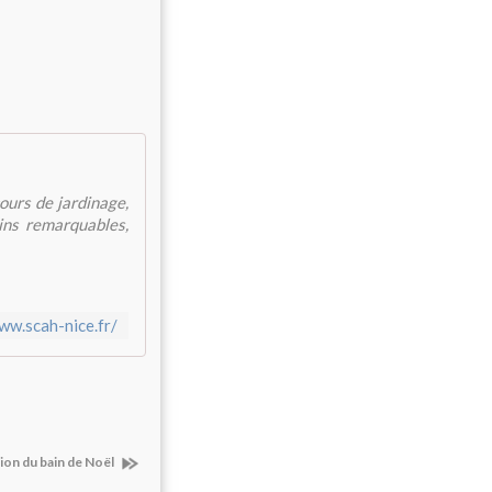
cours de jardinage,
dins remarquables,
ww.scah-nice.fr/
tion du bain de Noël