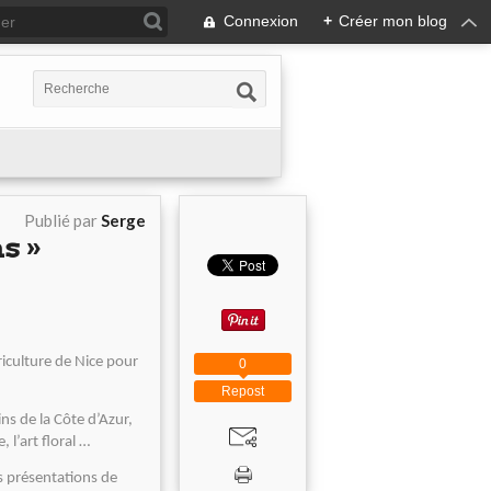
Connexion
+
Créer mon blog
Publié par
Serge
s »
iculture de Nice pour
0
Repost
ins de la Côte d’Azur,
 l’art floral …
s présentations de