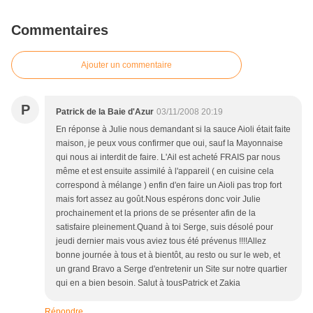
Commentaires
Ajouter un commentaire
P
Patrick de la Baie d'Azur
03/11/2008 20:19
En réponse à Julie nous demandant si la sauce Aioli était faite
maison, je peux vous confirmer que oui, sauf la Mayonnaise
qui nous ai interdit de faire. L'Ail est acheté FRAIS par nous
même et est ensuite assimilé à l'appareil ( en cuisine cela
correspond à mélange ) enfin d'en faire un Aioli pas trop fort
mais fort assez au goût.Nous espérons donc voir Julie
prochainement et la prions de se présenter afin de la
satisfaire pleinement.Quand à toi Serge, suis désolé pour
jeudi dernier mais vous aviez tous été prévenus !!!!Allez
bonne journée à tous et à bientôt, au resto ou sur le web, et
un grand Bravo a Serge d'entretenir un Site sur notre quartier
qui en a bien besoin. Salut à tousPatrick et Zakia
Répondre