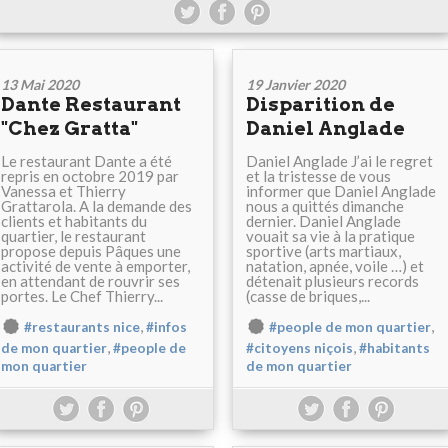
13 Mai 2020
19 Janvier 2020
Dante Restaurant
Disparition de
"Chez Gratta"
Daniel Anglade
Le restaurant Dante a été
Daniel Anglade J’ai le regret
repris en octobre 2019 par
et la tristesse de vous
Vanessa et Thierry
informer que Daniel Anglade
Grattarola. A la demande des
nous a quittés dimanche
clients et habitants du
dernier. Daniel Anglade
quartier, le restaurant
vouait sa vie à la pratique
propose depuis Pâques une
sportive (arts martiaux,
activité de vente à emporter,
natation, apnée, voile …) et
en attendant de rouvrir ses
détenait plusieurs records
portes. Le Chef Thierry...
(casse de briques,...
,
,
#restaurants nice
#infos
#people de mon quartier
,
,
de mon quartier
#people de
#citoyens niçois
#habitants
mon quartier
de mon quartier