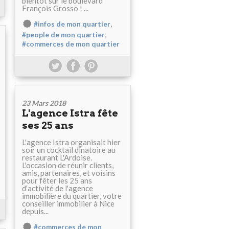
bientôt sur le boulevard
François Grosso ! ...
,
#infos de mon quartier
,
#people de mon quartier
#commerces de mon quartier
23 Mars 2018
L'agence Istra fête
ses 25 ans
L'agence Istra organisait hier
soir un cocktail dînatoire au
restaurant L'Ardoise.
L'occasion de réunir clients,
amis, partenaires, et voisins
pour fêter les 25 ans
d'activité de l'agence
immobilière du quartier, votre
conseiller immobilier à Nice
depuis...
#commerces de mon