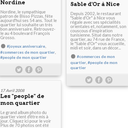
Nordine
Sable d'Or à Nice
Nordine, le sympathique
Depuis 2002, le restaurant
patron de Bisso Pizzas, fête
"Sable d'Or" à Nice vous
aujourd'hui ses 54 ans. Tout le
régale avec ses spécialités
quartier lui souhaite un très
orientales et, notamment, son
bon anniversaire. Retrouvez-
couscous d’inspiration
le au 4 boulevard François
tunisienne. Situé dans notre
Grosso.
quartier, au 74 rue de France,
le "Sable d'Or" vous accueille,
,
#joyeux anniversaire
midi et soir, dans un décor...
,
#commerces de mon quartier
#commerces de mon
#people de mon quartier
,
quartier
#people de mon
quartier
17 Avril 2008
Les "people" de
mon quartier
Le grand album photo du
quartier vient d'être mis à
jour. Cliquez ici pour le voir
Plus de 70 photos ont été