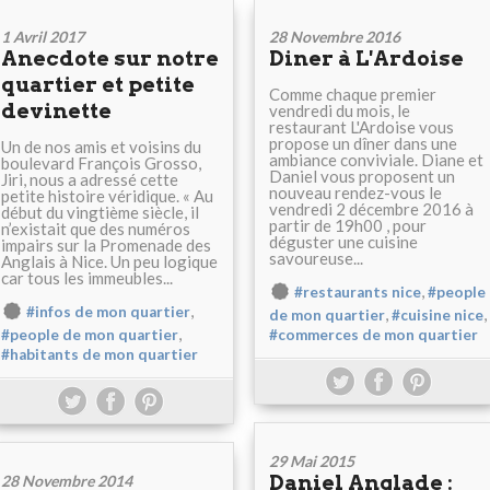
1 Avril 2017
28 Novembre 2016
Anecdote sur notre
Diner à L'Ardoise
quartier et petite
Comme chaque premier
devinette
vendredi du mois, le
restaurant L'Ardoise vous
propose un dîner dans une
Un de nos amis et voisins du
ambiance conviviale. Diane et
boulevard François Grosso,
Daniel vous proposent un
Jiri, nous a adressé cette
nouveau rendez-vous le
petite histoire véridique. « Au
vendredi 2 décembre 2016 à
début du vingtième siècle, il
partir de 19h00 , pour
n’existait que des numéros
déguster une cuisine
impairs sur la Promenade des
savoureuse...
Anglais à Nice. Un peu logique
car tous les immeubles...
,
#restaurants nice
#people
,
#infos de mon quartier
,
,
de mon quartier
#cuisine nice
,
#people de mon quartier
#commerces de mon quartier
#habitants de mon quartier
29 Mai 2015
Daniel Anglade :
28 Novembre 2014