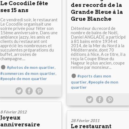
Le Cocodile fête
des records de la
ses 15 ans
Grande Bleue à la
Grue Blanche
Ce vendredi soir, le restaurant
Le Cocodile organisait une
soirée privée pour fêter son
Détenteur du record de
15ème anniversaire. Dans une
nombre de bains de Noël,
ambiance jazzy, les amis et
Daniel ANGLADE a participé
clients du restaurant ont
à 81 bains entre 1934 et
apprécié les nombreuses et
2014, de la Mer du Nord à la
succulentes préparations du
Méditerranée, dont 70
buffet, arrosées de
éditions à Nice. A ce titre, il a
champagne....
reçu la Coupe Bleue du
Nageur le plus ancien, coupe
,
remise par monsieur...
#photos de mon quartier
,
#commerces de mon quartier
#sports dans mon
#people de mon quartier
,
quartier
#people de mon
quartier
8 Février 2012
Joyeux
28 Février 2011
anniversaire
Le restaurant