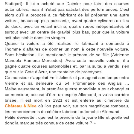
Stuttgart). Il lui a acheté une Daimler pour faire des courses
automobiles, mais il n’était pas satisfait des performances. C’est
alors qu’il a proposé à ce fabricant de lui préparer une autre
voiture, beaucoup plus puissante, ayant quatre cylindres au lieu
de deux, avec un volant incliné, quatre roues indépendantes et
surtout avec un centre de gravité plus bas, pour que la voiture
soit plus stable dans les virages.
Quand la voiture a été réalisée, le fabricant a demandé à
l’homme d’affaires de donner un nom à cette nouvelle voiture.
Sans hésitation, il a mentionné le prénom de sa fille (Adrienne
Manuela Ramona Mercedes). Avec cette nouvelle voiture, il a
gagné quatre courses automobiles et, par la suite, a vendu, rien
que sur la Cote d’Azur, une trentaine de prototypes.
Ce monsieur s’appelait Emil Jelinek et partageait son temps entre
Vienne et sa demeure du 54 Promenade des Anglais …
Malheureusement, la première guerre mondiale a tout changé et
ce monsieur, accusé d’être un espion Allemand, a vu sa carrière
brisée. Il est mort en 1921 et est enterré au cimetière du
Château à Nice
où l’on peut voir, sur son magnifique tombeau,
les remerciements du célèbre fabricant automobile Allemand.
Petite devinette : quel est le prénom de la jeune fille et quelle est
donc la marque très connue de cette voiture ? »