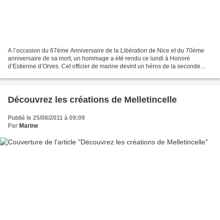
A l’occasion du 67ème Anniversaire de la Libération de Nice et du 70ème
anniversaire de sa mort, un hommage a été rendu ce lundi à Honoré
d’Estienne d’Orves. Cet officier de marine devint un héros de la seconde
guerre mondiale. N’acceptant pas le régime...
Découvrez les créations de Melletincelle
Publié le 25/08/2011 à 09:09
Par
Marine