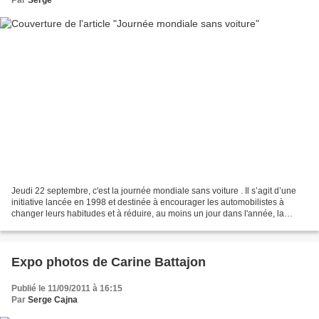
Par
Serge
Jeudi 22 septembre, c'est la journée mondiale sans voiture . Il s’agit d’une
initiative lancée en 1998 et destinée à encourager les automobilistes à
changer leurs habitudes et à réduire, au moins un jour dans l'année, la
pollution et le bruit. Aux quatre...
Expo photos de Carine Battajon
Publié le 11/09/2011 à 16:15
Par
Serge Cajna