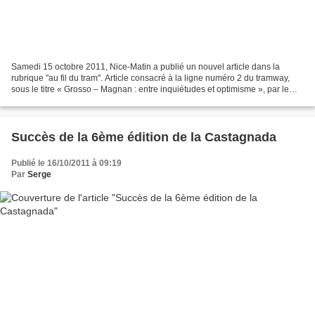
Samedi 15 octobre 2011, Nice-Matin a publié un nouvel article dans la
rubrique "au fil du tram". Article consacré à la ligne numéro 2 du tramway,
sous le titre « Grosso – Magnan : entre inquiétudes et optimisme », par le
journaliste Gui. Bertolino. A...
Succès de la 6ème édition de la Castagnada
Publié le 16/10/2011 à 09:19
Par
Serge