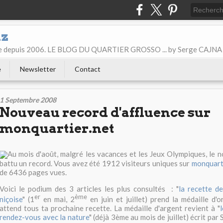
iz
ice depuis 2006. LE BLOG DU QUARTIER GROSSO ... by Serge CAJNA
e
Newsletter
Contact
1 Septembre 2008
Nouveau record d'affluence sur
monquartier.net
Au mois d'août, malgré les vacances et les Jeux Olympiques, le n
battu un record. Vous avez été 1912 visiteurs uniques sur
monquart
de 6436 pages vues.
Voici le podium des 3 articles les plus consultés : "
la recette de
er
ème
niçoise
" (1
en mai, 2
en juin et juillet) prend la médaille d'o
attend tous ta prochaine recette. La médaille d'argent revient à "
rendez-vous avec la nature
" (déjà 3ème au mois de juillet) écrit par