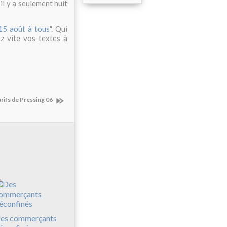
 il y a seulement huit
15 août à tous
". Qui
z vite vos textes à
rifs de Pressing 06
es commerçants