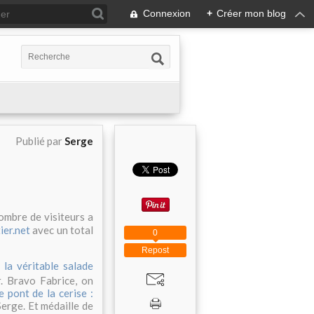
Connexion
+
Créer mon blog
Publié par
Serge
ombre de visiteurs a
ier.net
avec un total
0
Repost
 la véritable salade
r. Bravo Fabrice, on
le pont de la cerise :
 Serge. Et médaille de