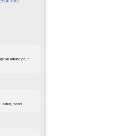
éconfinés
 qu'on attend pour
uartier, merci