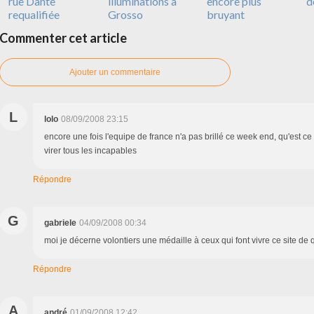
rue Dante
illuminations à
encore plus
d
requalifiée
Grosso
bruyant
Commenter cet article
Ajouter un commentaire
L
lolo
08/09/2008 23:15
encore une fois l'equipe de france n'a pas brillé ce week end, qu'est ce
virer tous les incapables
Répondre
G
gabriele
04/09/2008 00:34
moi je décerne volontiers une médaille à ceux qui font vivre ce site de q
Répondre
A
andré
01/09/2008 12:42