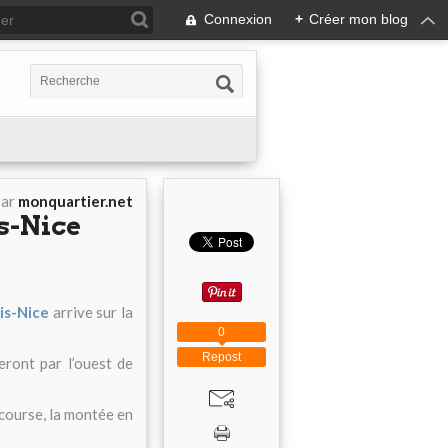
Connexion
+
Créer mon blog
par
monquartier.net
is-Nice
is-Nice
arrive sur la
0
Repost
ront par l’ouest de
course, la montée en