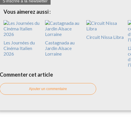
S'inscrire à la newsletter
Vous aimerez aussi :
Circuit Nissa Libra
Les Journées du
Castagnada au
Cinéma Italien
Jardin Alsace
L
2026
Lorraine
c
d
l
Commenter cet article
Ajouter un commentaire