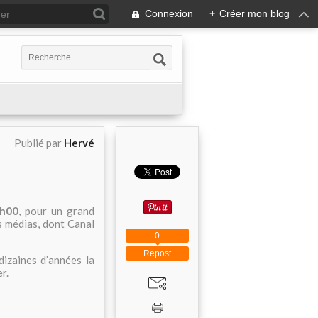
Connexion
+
Créer mon blog
Publié par
Hervé
4h00
, pour un grand
s médias, dont Canal
0
Repost
izaines d’années la
r.