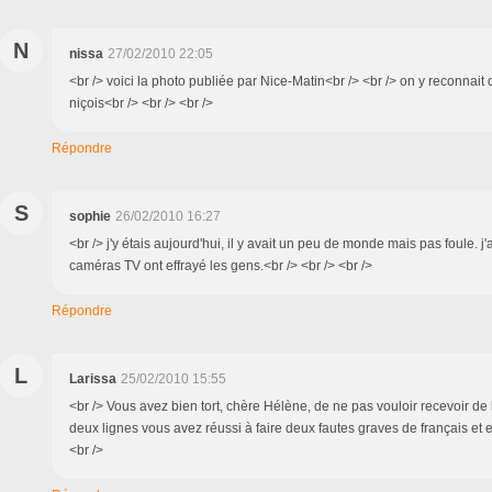
N
nissa
27/02/2010 22:05
<br /> voici la photo publiée par Nice-Matin<br /> <br /> on y reconnait
niçois<br /> <br /> <br />
Répondre
S
sophie
26/02/2010 16:27
<br /> j'y étais aujourd'hui, il y avait un peu de monde mais pas foule. j'
caméras TV ont effrayé les gens.<br /> <br /> <br />
Répondre
L
Larissa
25/02/2010 15:55
<br /> Vous avez bien tort, chère Hélène, de ne pas vouloir recevoir de
deux lignes vous avez réussi à faire deux fautes graves de français et e
<br />