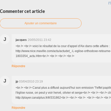
l
Commenter cet article
Ajouter un commentaire
J
jacques
20/05/2011 23:42
<br /> <br /> voici le résultat de la cour d'appel d'Aix dans cette affaire :
http://www.nice.maville.com/actu/actudet_-L-eglise-orthodoxe-retourne-
1803354_actu.Htm<br /> <br /> <br /> <br />
Répondre
J
jp
03/04/2010 23:19
<br /> <br /> Canal plus a diffusé aujourd'hui son emission "l'effet papil
l'église russe, on peut y voir hervé, olivier et serge<br /> <br /> <br /> cl
http://player.canalplus.fr/#/331862<br /> <br /> <br /> <br /> <br /> <br /
Répondre