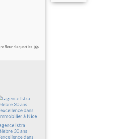
re fleur du quartier
’agence Istra
élèbre 30 ans
'excellence dans