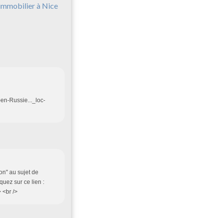
'immobilier à Nice
en-Russie..._loc-
lon" au sujet de
iquez sur ce lien :
> <br />