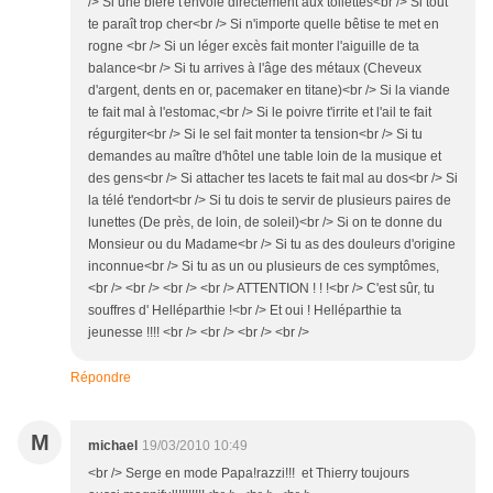
/> Si une bière t'envoie directement aux toilettes<br /> Si tout
te paraît trop cher<br /> Si n'importe quelle bêtise te met en
rogne <br /> Si un léger excès fait monter l'aiguille de ta
balance<br /> Si tu arrives à l'âge des métaux (Cheveux
d'argent, dents en or, pacemaker en titane)<br /> Si la viande
te fait mal à l'estomac,<br /> Si le poivre t'irrite et l'ail te fait
régurgiter<br /> Si le sel fait monter ta tension<br /> Si tu
demandes au maître d'hôtel une table loin de la musique et
des gens<br /> Si attacher tes lacets te fait mal au dos<br /> Si
la télé t'endort<br /> Si tu dois te servir de plusieurs paires de
lunettes (De près, de loin, de soleil)<br /> Si on te donne du
Monsieur ou du Madame<br /> Si tu as des douleurs d'origine
inconnue<br /> Si tu as un ou plusieurs de ces symptômes,
<br /> <br /> <br /> <br /> ATTENTION ! ! !<br /> C'est sûr, tu
souffres d' Helléparthie !<br /> Et oui ! Helléparthie ta
jeunesse !!!! <br /> <br /> <br /> <br />
Répondre
M
michael
19/03/2010 10:49
<br /> Serge en mode Papa!razzi!!! et Thierry toujours