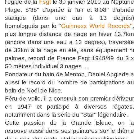
l’égide de la
Fsgt
le 30 janvier 2010 au Neptune
Plage, 8'38'' d'apnée à l'air et 8'08'' d'apnée
statique (dans une eau à 13 degrés)
homologués par le ''
Guinness World Records''
,
plus longue distance de nage en hiver 13.7km
(encore dans une eau à 13 degrés), traversée
de 33km à la nage en été, sans équipement ni
palmes, record de France Fsgt 1948/49 du 3 x
50 mètres individuel 3 nages …
Fondateur du bain de Menton, Daniel Anglade a
aussi le record du nombre de participations au
bain de Noël de Nice.
Féru de voile, il a construit son premier dériveur
en 1947 et participé à diverses régates,
notamment dans la série du ''Star'' légendaire.
Cette passion de la Grande Bleue, on la
retrouve aussi dans ses peintures sur le thème
de la mer, des ports, et des voiles multicolores.