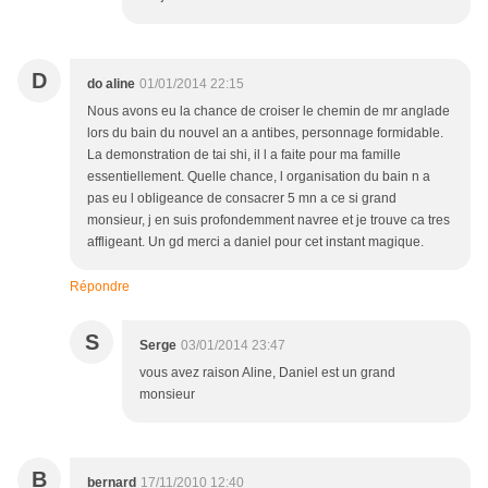
D
do aline
01/01/2014 22:15
Nous avons eu la chance de croiser le chemin de mr anglade
lors du bain du nouvel an a antibes, personnage formidable.
La demonstration de tai shi, il l a faite pour ma famille
essentiellement. Quelle chance, l organisation du bain n a
pas eu l obligeance de consacrer 5 mn a ce si grand
monsieur, j en suis profondemment navree et je trouve ca tres
affligeant. Un gd merci a daniel pour cet instant magique.
Répondre
S
Serge
03/01/2014 23:47
vous avez raison Aline, Daniel est un grand
monsieur
B
bernard
17/11/2010 12:40