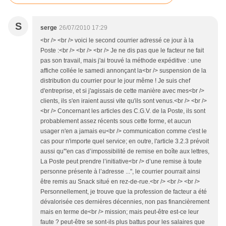
S
serge
26/07/2010 17:29
<br /> <br /> voici le second courrier adressé ce jour à la
Poste :<br /> <br /> <br /> Je ne dis pas que le facteur ne fait
pas son travail, mais j'ai trouvé la méthode expéditive : une
affiche collée le samedi annonçant la<br /> suspension de la
distribution du courrier pour le jour même ! Je suis chef
d'entreprise, et si j'agissais de cette manière avec mes<br />
clients, ils s'en iraient aussi vite qu'ils sont venus.<br /> <br />
<br /> Concernant les articles des C.G.V. de la Poste, ils sont
probablement assez récents sous cette forme, et aucun
usager n'en a jamais eu<br /> communication comme c'est le
cas pour n'importe quel service; en outre, l'article 3.2.3 prévoit
aussi qu'"en cas d’impossibilité de remise en boîte aux lettres,
La Poste peut prendre l’initiative<br /> d’une remise à toute
personne présente à l’adresse ...", le courrier pourrait ainsi
être remis au Snack situé en rez-de-rue.<br /> <br /> <br />
Personnellement, je trouve que la profession de facteur a été
dévalorisée ces dernières décennies, non pas financièrement
mais en terme de<br /> mission; mais peut-être est-ce leur
faute ? peut-être se sont-ils plus battus pour les salaires que