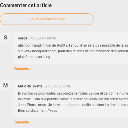
Commenter cet article
Ajouter un commentaire
S
serge
04/06/2009 08:56
attention ! jeudi 4 juin de 9h30 à 19h00, il ne sera pas possible de la
sur www.monquartier.net, pour des raisons de maintenance des serveur
plateforme over-blog
Répondre
M
MARTIN Yvette
31/05/2009 23:06
Bravo Serge pour toutes ces photos remplies de joie et de bonne humeu
initiative. Cela m'a permis d'avoir le plaisir de visualiser ma sœur Marc
Jean-Pierre, merci. Je terminerai par une petite maxime Le rire tue les
Bien cordialement. Yvette
Répondre