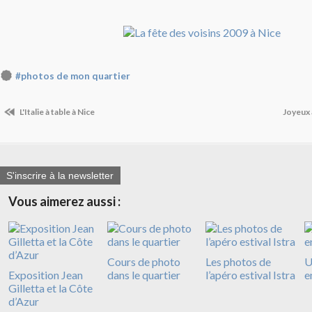
#photos de mon quartier
L'Italie à table à Nice
Joyeux 
S'inscrire à la newsletter
Vous aimerez aussi :
Cours de photo
Les photos de
U
Exposition Jean
dans le quartier
l’apéro estival Istra
e
Gilletta et la Côte
d’Azur