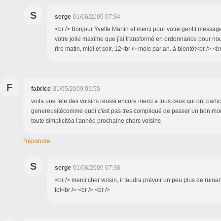
S
serge
01/06/2009 07:34
<br /> Bonjour Yvette Martin et merci pour votre gentil messag
votre jolie maxime que j'ai transformé en ordonnance pour nou
rire matin, midi et soir, 12<br /> mois par an. à bientôt<br /> <br
F
fabrice
31/05/2009 09:55
voila une fete des voisins reussi encore merci a tous ceux qui ont parti
genereusitécomme quoi c'est pas tres compliqué de passer un bon m
toute simplicitéa l'année prochaine chers voisins
Répondre
S
serge
01/06/2009 07:36
<br /> merci cher voisin, il faudra prévoir un peu plus de ruinar
lol<br /> <br /> <br />