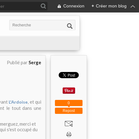
Connexion
+
Créer mon blog
Publié par
Serge
evant
, et qui
L'Ardoise
0
nt le tout dans une
Repost
 merguez, merci et
qui s'est occupé du