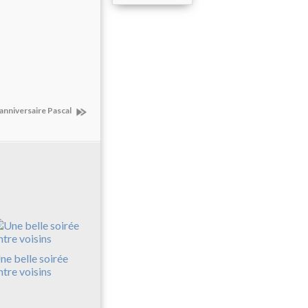
anniversaire Pascal
ne belle soirée
ntre voisins