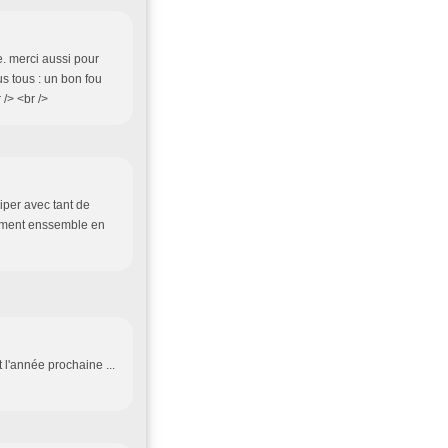
e. merci aussi pour
s tous : un bon fou
 /> <br />
ciper avec tant de
oment enssemble en
t l'année prochaine ...