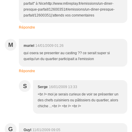
parfait" à Nicehttp://www.m6replay.fr/emissions/un-diner-
presque-parfait/12600351#/emissions/un-diner-presque-
parfait/12600351j'attends vos commentaires
Répondre
M
muriel
14/01/2009 01:26
qui osera se presenter au casting ?? ce serait super si
quelqu'un du quartier participait a l'emission
Répondre
S
Serge
16/01/2009 13:33
<br /> moi je serais curieux de voir se présenter un
des chefs cuisiniers ou pâtissiers du quartier, alors
chiche ...<br /> <br /> <br />
G
Guyl
11/01/2009 09:05