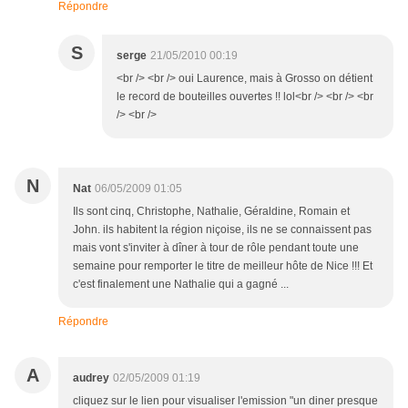
Répondre
S
serge
21/05/2010 00:19
<br /> <br /> oui Laurence, mais à Grosso on détient
le record de bouteilles ouvertes !! lol<br /> <br /> <br
/> <br />
N
Nat
06/05/2009 01:05
Ils sont cinq, Christophe, Nathalie, Géraldine, Romain et
John. ils habitent la région niçoise, ils ne se connaissent pas
mais vont s'inviter à dîner à tour de rôle pendant toute une
semaine pour remporter le titre de meilleur hôte de Nice !!! Et
c'est finalement une Nathalie qui a gagné ...
Répondre
A
audrey
02/05/2009 01:19
cliquez sur le lien pour visualiser l'emission "un diner presque