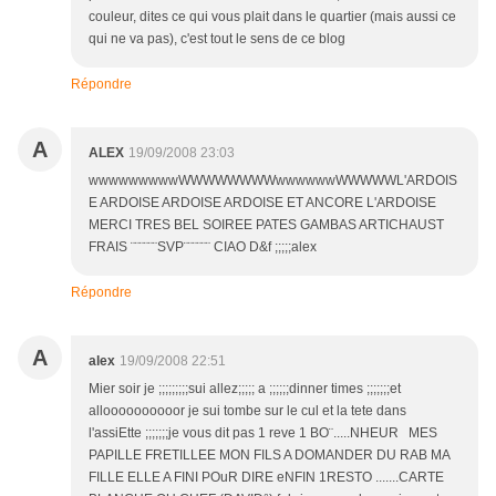
couleur, dites ce qui vous plait dans le quartier (mais aussi ce
qui ne va pas), c'est tout le sens de ce blog
Répondre
A
ALEX
19/09/2008 23:03
wwwwwwwwwWWWWWWWWwwwwwwWWWWWL'ARDOIS
E ARDOISE ARDOISE ARDOISE ET ANCORE L'ARDOISE
MERCI TRES BEL SOIREE PATES GAMBAS ARTICHAUST
FRAIS ¨¨¨¨¨¨SVP¨¨¨¨¨¨ CIAO D&f ;;;;;alex
Répondre
A
alex
19/09/2008 22:51
Mier soir je ;;;;;;;;;sui allez;;;;; a ;;;;;;dinner times ;;;;;;;et
alloooooooooor je sui tombe sur le cul et la tete dans
l'assiEtte ;;;;;;;je vous dit pas 1 reve 1 BO¨.....NHEUR MES
PAPILLE FRETILLEE MON FILS A DOMANDER DU RAB MA
FILLE ELLE A FINI POuR DIRE eNFIN 1RESTO .......CARTE