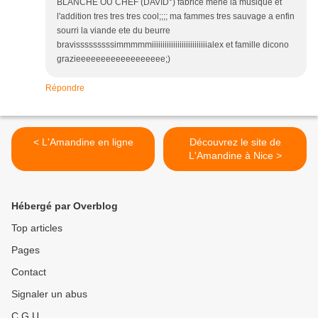
BLANCHE OU CHEF (DAVID°) fabrice mene la musique et
l'addition tres tres tres cool;;;; ma fammes tres sauvage a enfin
sourri la viande ete du beurre
bravisssssssssimmmmmiiiiiiiiiiiiiiiiiiiiiiiiiialex et famille dicono
grazieeeeeeeeeeeeeeeeee;)
Répondre
< L'Amandine en ligne
Découvrez le site de
L'Amandine à Nice >
Hébergé par Overblog
Top articles
Pages
Contact
Signaler un abus
C.G.U.