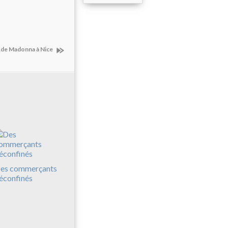
 de Madonna à Nice
es commerçants
éconfinés