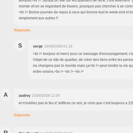
Bonjour,<br /> Sympa un site sur les quartiers de Nice, c'est tellement "g
monde vit en se regardant de travers, pourquoi pas chercher à se connai
<br /> Bonne journée de repos à ceux qui bronze tout le week end et b
simplement aux autres !!
Répondre
S
serge
19/08/2008 01:18
<br /> bonjour et merci pour ce message d'encouragement; c'e
l'objet de ce site de quartier, de créer des liens entre les pers
ne changera pas le monde mais ça<br /> peut rendre la vie q
entre voisins.<br /> <br /> <br />
A
audrey
15/08/2008 11:05
et n'oubliez pas le feu d 'artifices ce soir, je crois que c'est toujours a 2
Répondre
R