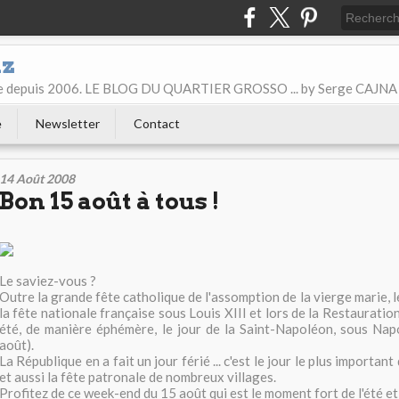
iz
ice depuis 2006. LE BLOG DU QUARTIER GROSSO ... by Serge CAJNA
e
Newsletter
Contact
14 Août 2008
Bon 15 août à tous !
Le saviez-vous ?
Outre la grande fête catholique de l'assomption de la vierge marie, l
la fête nationale française sous Louis XIII et lors de la Restaurati
été, de manière éphémère, le jour de la Saint-Napoléon, sous Nap
août).
La République en a fait un jour férié ... c'est le jour le plus importan
et aussi la fête patronale de nombreux villages.
Profitez de ce week-end du 15 août qui est le moment fort de l'été e