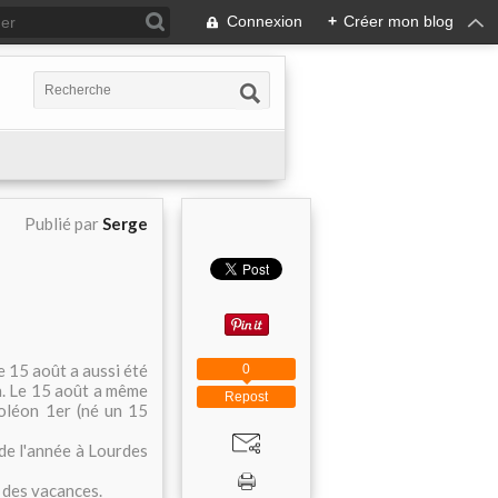
Connexion
+
Créer mon blog
Publié par
Serge
e 15 août a aussi été
0
on. Le 15 août a même
Repost
oléon 1er (né un 15
t de l'année à Lourdes
t des vacances.