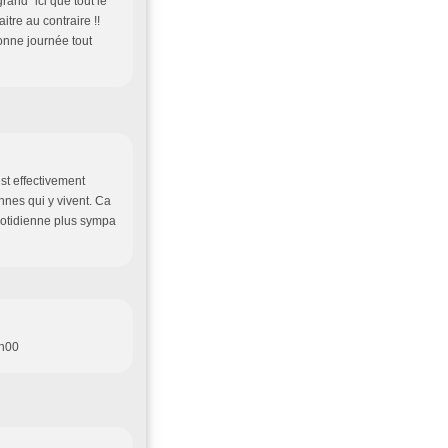
rand" ici que tout le
tre au contraire !!
onne journée tout
st effectivement
onnes qui y vivent. Ca
uotidienne plus sympa
2h00