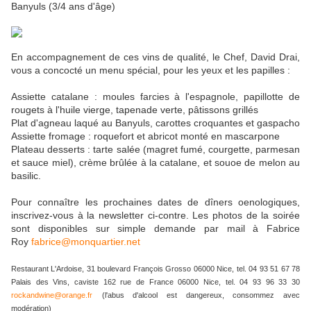
Banyuls (3/4 ans d'âge)
En accompagnement de ces vins de qualité, le Chef, David Drai,
vous a concocté un menu spécial, pour les yeux et les papilles :
Assiette catalane : moules farcies à l'espagnole, papillotte de
rougets à l'huile vierge, tapenade verte, pâtissons grillés
Plat d'agneau laqué au Banyuls, carottes croquantes et gaspacho
Assiette fromage : roquefort et abricot monté en mascarpone
Plateau desserts : tarte salée (magret fumé, courgette, parmesan
et sauce miel), crème brûlée à la catalane, et souoe de melon au
basilic.
Pour connaître les prochaines dates de dîners oenologiques,
inscrivez-vous à la newsletter ci-contre. Les photos de la soirée
sont disponibles sur simple demande par mail à Fabrice
Roy
fabrice@monquartier.net
Restaurant L'Ardoise, 31 boulevard François Grosso 06000 Nice, tel. 04 93 51 67 78
Palais des Vins, caviste 162 rue de France 06000 Nice, tel. 04 93 96 33 30
rockandwine@orange.fr
(l'abus d'alcool est dangereux, consommez avec
modération)