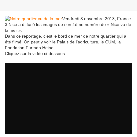
Vendredi 8 novembre 2013, France
3 Nice a diffusé les images de son 4ème numéro de « Nice vu de
la mer ».
Dans ce reportage, c’est le bord de mer de notre quartier qui a
été filmé. On peut y voir le Palais de l’agriculture, le CUM, la
Fondation Furtado Heine …
Cliquez sur la vidéo ci-dessous