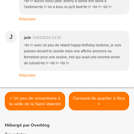
<br /> aucun souci jade ;thierry a laissé son stock a
l'ardoise<br /> on a tous ce qu'il faut<br /> <br /> <br />
Répondre
J
jade
15/02/2010 23:20
<br /> avec un peu de retard happy birthday lardoise, je suis
passee devant le caviste mais une affiche annonce sa
fermeture pour une seaine, moi qui avait une enorme envie
de ruinart<br /> <br /> <br />
Répondre
< Un peu de romantisme à
Carnaval de quartier à Nice
la veille de la Saint-Valentin
>
Hébergé par Overblog