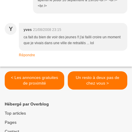
apéritif le jeudi 18 septembre à 19h30<br /> <br />
<br />
Y
yves
21/08/2008 23:15
ca fait du bien de voir des jeunes !! j'ai failli croire un moment
que je vivais dans une ville de retraités ... lol
Répondre
< Les annonces gratuites
Un resto à deux pas de
de proximité
chez vous >
Hébergé par Overblog
Top articles
Pages
Contact